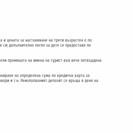
а и цената за настаняване на трети възрастен е по
е си; допълнително легло за дете се предоставя по
отели промяната на имена на турист във вече потвърдена
локиране на определена сума по кредитна карта за
овори и т.н. Неизполваният депозит се връща в деня на