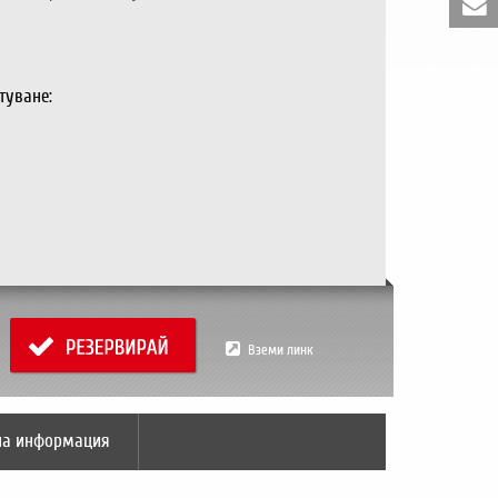
туване:
Вземи линк
на информация