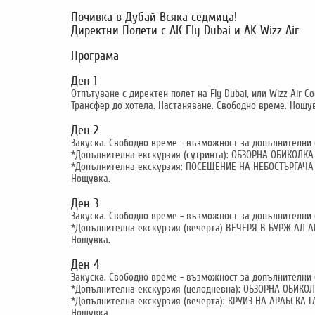
Почивка в Дубай Всяка седмица!
Директни Полети с АК Fly Dubai и AK Wizz Air
Програма
Ден 1
Отпътуване с директен полет на Fly Dubai, или Wizz Air С
Трансфер до хотела. Настаняване. Свободно време. Нощу
Ден 2
Закуска. Свободно време - възможност за допълнителни 
*Допълнителна екскурзия (сутринта): ОБЗОРНА ОБИКОЛКА
*Допълнителна екскурзия: ПОСЕЩЕНИЕ НА НЕБОСТЪРГАЧ
Нощувка.
Ден 3
Закуска. Свободно време - възможност за допълнителни 
*Допълнителна екскурзия (вечерта) ВЕЧЕРЯ В БУРЖ АЛ А
Нощувка.
Ден 4
Закуска. Свободно време - възможност за допълнителни 
*Допълнителна екскурзия (целодневна): ОБЗОРНА ОБИКО
*Допълнителна екскурзия (вечерта): КРУИЗ НА АРАБСКА 
Нощувка.