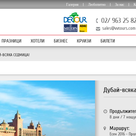
Галерия
|
Любопитно
|
За нас
|
К
02/ 963 25 8
sales@vvtours.com
ПРАЗНИЦИ
ХОТЕЛИ
БИЗНЕС
КРУИЗИ
БИЛЕТИ
-ВСЯКА СЕДМИЦА!
Дубай-всяк
Продължител
8 дни / 7 нощу
Маршрут:
Есен 2016 - Про