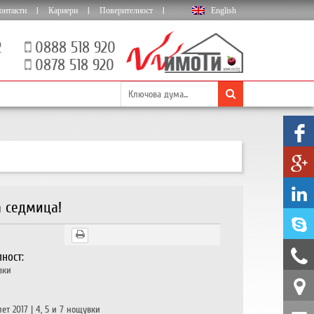
онтакти
|
Кариери
|
Поверителност
|
English
2
0888 518 920
0878 518 920
а седмица!
ност:
вки
лет 2017 | 4, 5 и 7 нощувки