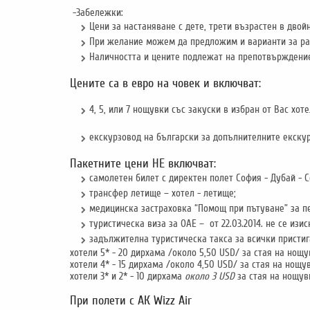
-Забележки:
Цени за настаняване с дете, трети възрастен в двой
При желание можем да предложим и варианти за раз
Наличността и цените подлежат на препотвърждени
Цените са в евро на човек и включват:
4, 5, или 7 нощувки със закуски в избран от Вас хот
екскурзовод на български за допълнителните екскур
Пакетните цени НЕ включват:
самолетен билет с директен полет София - Дубай - Со
трансфер летище – хотел - летище;
медицинска застраховка “Помощ при пътуване” за п
туристическа виза за ОАЕ – от 22.03.2014. не се из
задължителна туристическа такса за всички пристига
хотели 5* - 20 дирхама /около 5,50 USD/ за стая на нощу
хотели 4* - 15 дирхама /около 4,50 USD/ за стая на нощув
хотели 3* и 2* - 10 дирхама
около 3 USD
за стая на нощув
При полети с АК Wizz Air