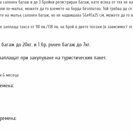
а салонен багаж и до 3 бройки регистриран багаж, като всяка от тях не на
или по-малък, можете да го вземете на борда безплатно. Той трябва да се
е на малък салонен багаж, но не надвишава 56x45x25 см, можете да го вз
заплаща такса от 98 лв./138 лв. на брой в двете посоки (в зависимост от
агаж до 20кг. и 1 бр. ръчен багаж до 7кг.
 заплащат при закупуване на туристическия пакет.
м 6 месеца
ремена:
времена: