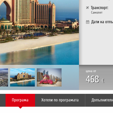
Транспорт:
Самолет
Дати на отпъ
цена от
468
€
Програма
Хотели по програмата
Допълнител