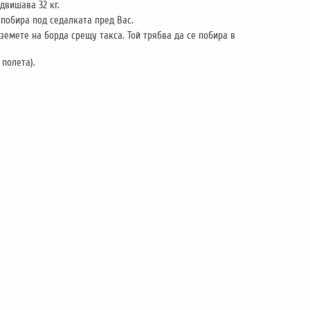
двишава 32 кг.
 побира под седалката пред Вас.
емете на борда срещу такса. Той трябва да се побира в
 полета).