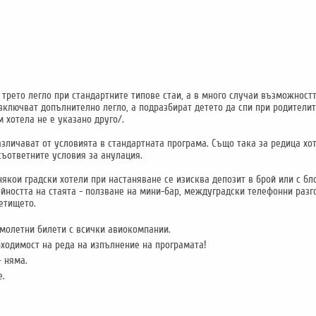
трето легло при стандартните типове стаи, а в много случаи възможностт
включват допълнително легло, а подразбират детето да спи при родителит
хотела не е указано друго/.
азличават от условията в стандартната програма. Също така за редица х
съответните условия за анулация.
някои градски хотели при настаняване се изисква депозит в брой или с б
ойността на стаята - ползване на мини-бар, междуградски телефонни разг
етището.
амолетни билети с всички авиокомпании.
ходимост на реда на изпълнение на програмата!
 няма.
е.