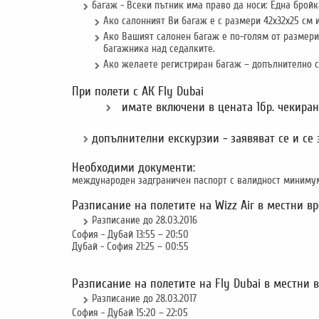
багаж - Всеки пътник има право да носи: Една бройк
Ако салонният Ви багаж е с размери 42x32x25 см 
Ако Вашият салонен багаж е по-голям от размерит
багажника над седалките.
Ако желаете регистриран багаж – допълнително се 
При полети с АК Fly Dubai
имате включени в цената 1бр. чекиран б
допълнителни екскурзии - заявяват се и се
Необходими документи:
международен задграничен паспорт с валидност миниму
Разписание на полетите на Wizz Air в местни в
Разписание до 28.03.2016
София - Дубай 13:55 – 20:50
Дубай - София 21:25 – 00:55
Разписание на полетите на Fly Dubai в местни 
Разписание до 28.03.2017
София - Дубай 15:20 – 22:05