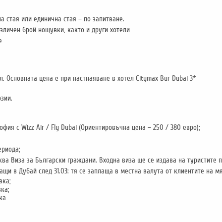
на стая или единична стая – по запитване.
личен брой нощувки, както и други хотели
е
ел. Основната цена е при настнаяване в хотел Citymax Bur Dubai 3*
зии.
фия с Wizz Air / Fly Dubai (Ориентировъчна цена – 250 / 380 евро);
ериода;
исква Виза за Български граждани. Входна виза ще се издава на туристите 
щи в Дубай след 31.03: тя се заплаща в местна валута от клиентите на мя
вка;
ка;
ка