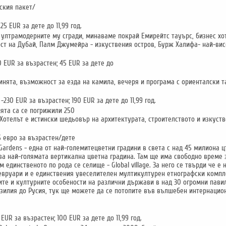
ския пакет/
 EUR за дете до 11,99 год.
 ултрамодерните му сгради, минаваме покрай Емирейтс тауърс, бизнес хо
ст на Дубай, Палм Джумейра - изкуствения остров, Бурж Халифа- най-висо
 EUR за възрастен; 45 EUR за дете до
нята, възможност за езда на камила, вечеря и програма с ориенталски та
30 EUR за възрастен; 190 EUR за дете до 11,99 год.
ията са се погрижили 250
 Хотелът е истински шедьовър на архитектурата, строителството и изкуств
 евро за възрастен/дете
ardens - eдна от най-големитецветни градини в света с над 45 милиона ц
а за най-голямата вертикална цветна градина. Там ще има свободно време
 единственото по рода се селище - Global village. За него се твърди че е
Февруари и е единствения увеселителен мултикултурен етнографски компле
те и културните особености на различни държави в над 30 огромни павил
разилия до Русия, тук ще можете да се потопите във вълшебен интернацио
UR за възрастен; 100 EUR за дете до 11,99 год.