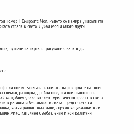
тел номер 1, Емирейтс Мол, където се намира уникалната
ката сграда в света, Дубай Мол и много други.
нци, пушене на наргиле, рисуване с кана и др.
ото.
ъфнали цветя. Записана в книгата на рекордите на Гинес
 за снимки, разходка, дребни покупки или пълноценна
 най-мащабния увеселителен туристически проект в света.
кс в региона и без аналог в света. Представете си
иона, всеки решен тематично, спрямо националните си
нален микс, изпълнен с забавления и най-различни