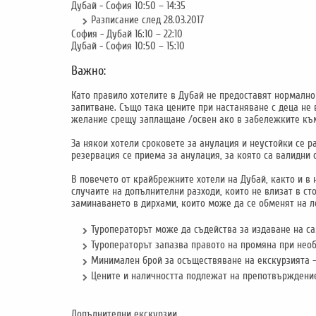
Дубай - София 10:50 – 14:35
Разписание след 28.03.2017
София - Дубай 16:10 – 22:10
Дубай - София 10:50 – 15:10
Важно:
Като правило хотелите в Дубай не предоставят нормално 
запитване. Също така цените при настаняване с деца не 
желание срещу заплащане /освен ако в забележките към 
За някои хотели сроковете за анулация и неустойки се р
резервация се приема за анулация, за която са валидни 
В повечето от крайбрежните хотели на Дубай, както и в 
случаите на допълнителни разходи, които не влизат в ст
заминаването в дирхами, които може да се обменят на л
Туроператорът може да съдейства за издаване на с
Туроператорът запазва правото на промяна при необ
Минимален брой за осъществяване на екскурзията –
Цените и наличността подлежат на препотвърждени
Допълнителни екскурзии