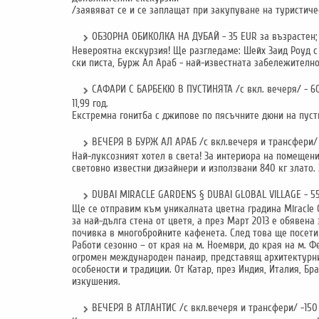
/заявяват се и се заплащат при закупуване на туристиче
ОБЗОРНА ОБИКОЛКА НА ДУБАЙ - 35 EUR за възрастен; 25
Невероятна екскурзия! Ще разгледаме: Шейх Заид Роуд с
ски писта, Бурж Ал Араб - най-известната забележително
САФАРИ С БАРБЕКЮ В ПУСТИНЯТА /с вкл. вечеря/ - 60
11,99 год.
Екстремна гонитба с джипове по пясъчните дюни на пусти
ВЕЧЕРЯ В БУРЖ АЛ АРАБ /с вкл.вечеря и трансфери/ -2
Най-луксозният хотел в света! За интериора на помещен
световно известни дизайнери и използвани 840 кг злато.
DUBAI MIRACLE GARDENS § DUBAI GLOBAL VILLAGE - 55
Ще се отправим към уникалната цветна градина Miracle G
за най-дълга стена от цветя, а през Март 2013 е обявен
почивка в многобройните кафенета. След това ще посетим
Работи сезонно – от края на м. Ноември, до края на м. 
огромен международен панаир, представящ архитектурни
особености и традиции. От Катар, през Индия, Италия, Б
изкушения.
ВЕЧЕРЯ В АТЛАНТИС /с вкл.вечеря и трансфери/ -150 E