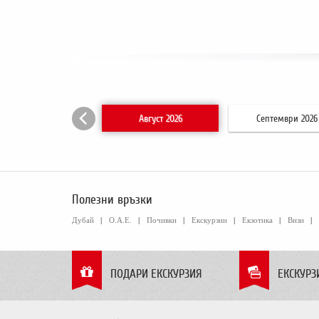
Август 2026
Септември 2026
Полезни връзки
Дубай
|
О.А.Е.
|
Почивки
|
Екскурзии
|
Екзотика
|
Визи
|
ПОДАРИ ЕКСКУРЗИЯ
ЕКСКУРЗ