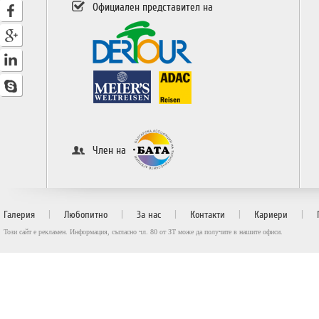
Официален представител на
Член на
|
|
|
|
|
Галерия
Любопитно
За нас
Контакти
Кариери
Този сайт е рекламен. Информация, съгласно чл. 80 от ЗТ може да получите в нашите офиси.