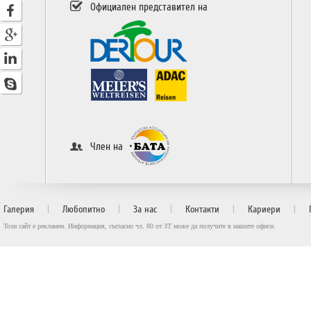
Официален представител на
Член на
|
|
|
|
|
Галерия
Любопитно
За нас
Контакти
Кариери
Този сайт е рекламен. Информация, съгласно чл. 80 от ЗТ може да получите в нашите офиси.