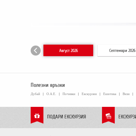
Август 2026
Септември 2026
Полезни връзки
Дубай
|
О.А.Е.
|
Почивки
|
Екскурзии
|
Екзотика
|
Визи
|
ПОДАРИ ЕКСКУРЗИЯ
ЕКСКУРЗ