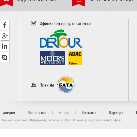
Официален представител на
Член на
|
|
|
|
|
Галерия
Любопитно
За нас
Контакти
Кариери
Този сайт е рекламен. Информация, съгласно чл. 80 от ЗТ може да получите в нашите офиси.